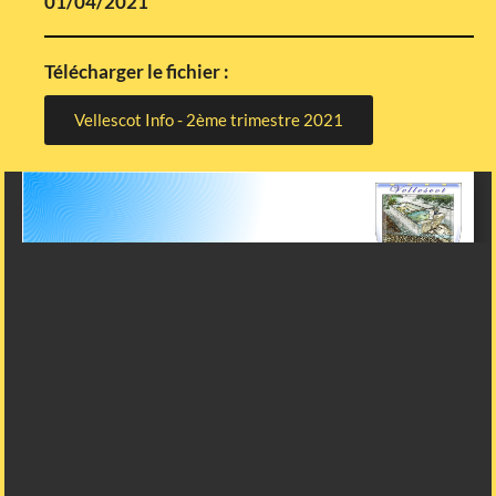
01/04/2021
Télécharger le fichier :
Vellescot Info - 2ème trimestre 2021