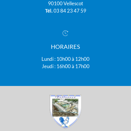
90100 Vellescot
Tél.
03 84 23 47 59
HORAIRES
Lundi : 10h00 à 12h00
Jeudi : 16h00 à 17h00